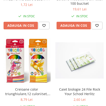
pictura
100 buc/set
casute
1,72 Lei
Carti si caiete de colorat 19%
19,61 Lei
Seturi de bucatarie si curatenie
Carti si caiete de colorat 5%
IN STOC
IN STOC
Seturi de joaca doctor
Creative si craft_x000D_
ADAUGA IN COS
ADAUGA IN COS
Penare si Borsete
Rigle si Instrumente geometrie
Carti si caiete de colorat 11%
Carti si caiete de colorat 21%
Creioane color
Caiet biologie 24 File Rock
triunghiulare,12 culori/set,
Your School Herlitz
YALONG
8,79 Lei
2,60 Lei