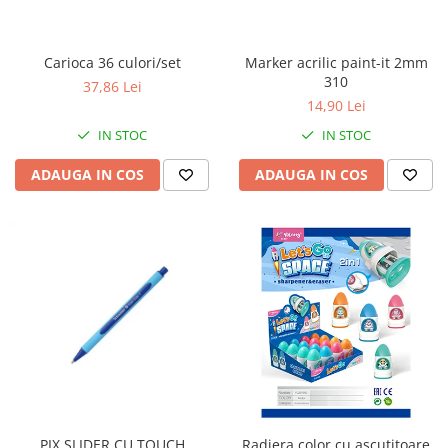
Carioca 36 culori/set
Marker acrilic paint-it 2mm
310
37,86 Lei
14,90 Lei
IN STOC
IN STOC
ADAUGA IN COS
ADAUGA IN COS
PIX SLIDER CU TOUCH
Radiera color cu ascutitoare