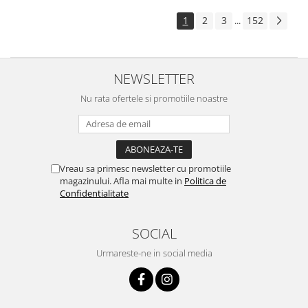
1
2
3
152
...
NEWSLETTER
Nu rata ofertele si promotiile noastre
Vreau sa primesc newsletter cu promotiile
magazinului. Afla mai multe in
Politica de
Confidentialitate
SOCIAL
Urmareste-ne in social media