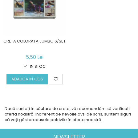
Acuarele, tempera, guase si
Seturi de bucatarie si curatenie
pictura
Seturi de joaca doctor
Carti si caiete de colorat 19%
Carti si caiete de colorat 5%
Creative si craft_x000D_
CRETA COLORATA JUMBO 6/SET
Penare si Borsete
Rigle si Instrumente geometrie
5,50 Lei
Carti si caiete de colorat 11%
IN STOC
Carti si caiete de colorat 21%
ADAUGA IN COS
Dacă sunteți în căutare de creta, vă recomandăm să verificați
oferta noastră. Indiferent de nevoile dvs. de scris, suntem siguri
că veți găsi produsele potrivite în oferta noastră.
NEWSLETTER