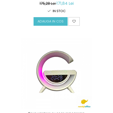
171,84 Lei
175,28 Lei
IN STOC
ADAUGA IN COS