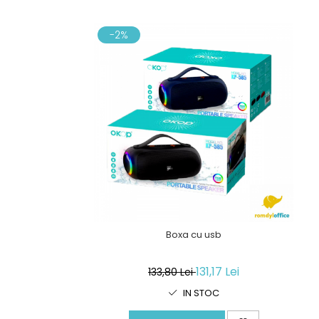
-2%
Boxa cu usb
131,17 Lei
133,80 Lei
IN STOC