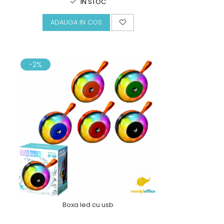
IN STOC
ADAUGA IN COS
-2%
Boxa led cu usb