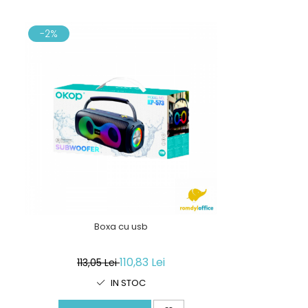
-2%
Boxa cu usb
110,83 Lei
113,05 Lei
IN STOC