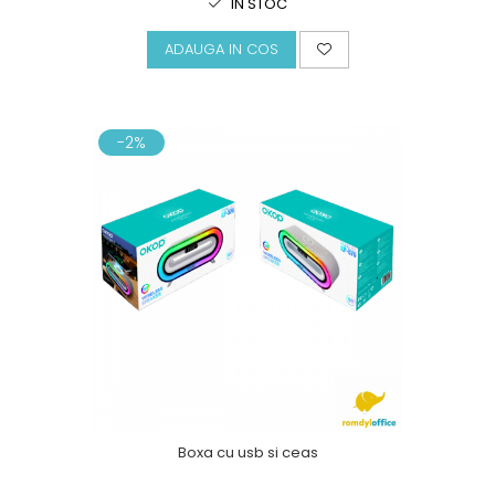
IN STOC
ADAUGA IN COS
-2%
Boxa cu usb si ceas