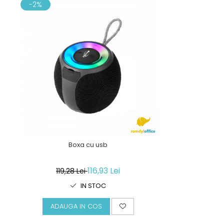
-2%
Boxa cu usb
116,93 Lei
119,28 Lei
IN STOC
ADAUGA IN COS