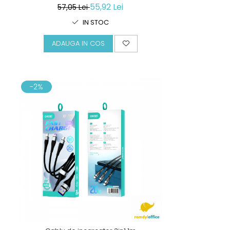
55,92 Lei
57,05 Lei
IN STOC
ADAUGA IN COS
-2%