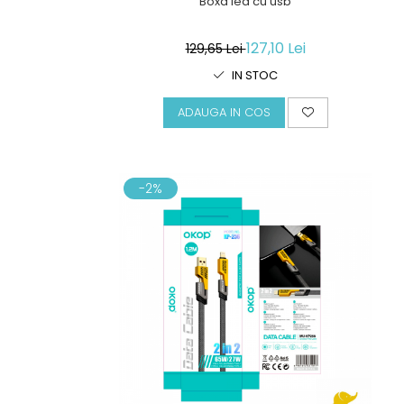
Boxa led cu usb
127,10 Lei
129,65 Lei
IN STOC
ADAUGA IN COS
-2%