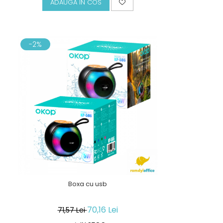
ADAUGA IN COS
-2%
Boxa cu usb
70,16 Lei
71,57 Lei