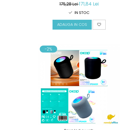
171,84 Lei
175,28 Lei
IN STOC
ADAUGA IN COS
-2%