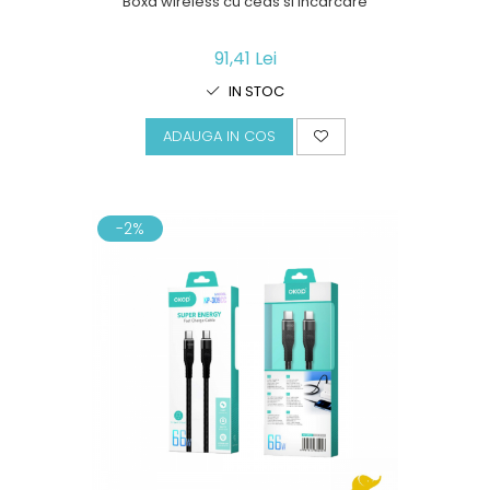
Boxa wireless cu ceas si incarcare
91,41 Lei
IN STOC
ADAUGA IN COS
-2%