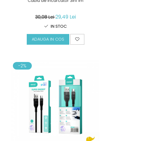
Cablu de incarcator 3in1 1m
29,49 Lei
30,08 Lei
IN STOC
ADAUGA IN COS
-2%