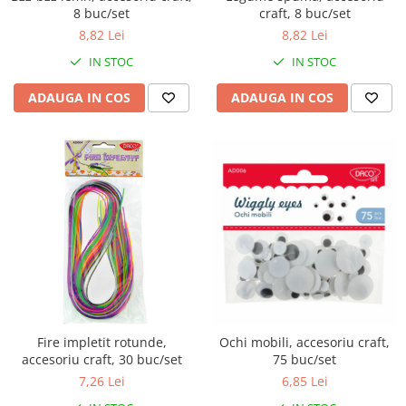
pictura
8 buc/set
craft, 8 buc/set
casute
Carti si caiete de colorat 19%
8,82 Lei
8,82 Lei
Seturi de bucatarie si curatenie
Carti si caiete de colorat 5%
IN STOC
IN STOC
Seturi de joaca doctor
Creative si craft_x000D_
ADAUGA IN COS
ADAUGA IN COS
Penare si Borsete
Rigle si Instrumente geometrie
Carti si caiete de colorat 11%
Carti si caiete de colorat 21%
Fire impletit rotunde,
Ochi mobili, accesoriu craft,
accesoriu craft, 30 buc/set
75 buc/set
7,26 Lei
6,85 Lei