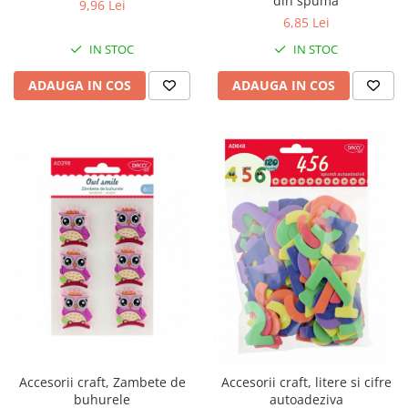
din spuma
9,96 Lei
6,85 Lei
IN STOC
IN STOC
ADAUGA IN COS
ADAUGA IN COS
Accesorii craft, Zambete de
Accesorii craft, litere si cifre
buhurele
autoadeziva