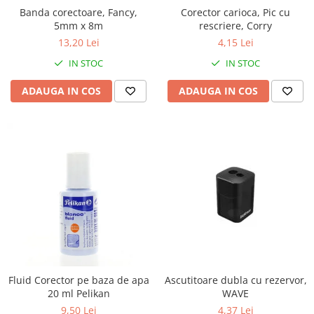
pictura
casute
Banda corectoare, Fancy,
Corector carioca, Pic cu
Carti si caiete de colorat 19%
5mm x 8m
rescriere, Corry
Seturi de bucatarie si curatenie
13,20 Lei
4,15 Lei
Carti si caiete de colorat 5%
Seturi de joaca doctor
IN STOC
IN STOC
Creative si craft_x000D_
Penare si Borsete
ADAUGA IN COS
ADAUGA IN COS
Rigle si Instrumente geometrie
Carti si caiete de colorat 11%
Carti si caiete de colorat 21%
Fluid Corector pe baza de apa
Ascutitoare dubla cu rezervor,
20 ml Pelikan
WAVE
9,50 Lei
4,37 Lei