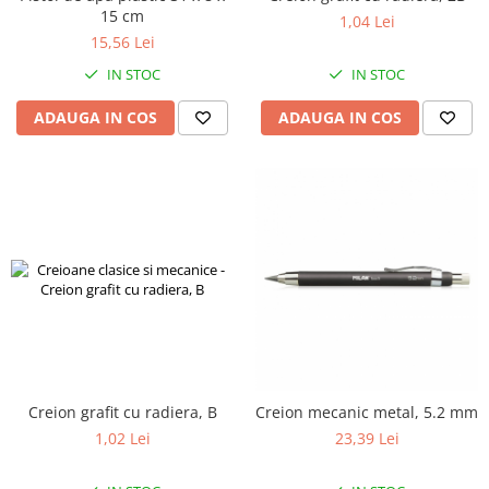
pictura
15 cm
casute
1,04 Lei
Carti si caiete de colorat 19%
15,56 Lei
Seturi de bucatarie si curatenie
Carti si caiete de colorat 5%
IN STOC
IN STOC
Seturi de joaca doctor
Creative si craft_x000D_
ADAUGA IN COS
ADAUGA IN COS
Penare si Borsete
Rigle si Instrumente geometrie
Carti si caiete de colorat 11%
Carti si caiete de colorat 21%
Creion grafit cu radiera, B
Creion mecanic metal, 5.2 mm
1,02 Lei
23,39 Lei