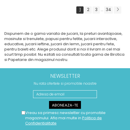
1
2
3
34
...
Dispunem de o gama variata de jucarii, la preturi avantajoase,
masinute si trenulete, papusi pentru fetite, jucarii interactive,
educative, jucarii ieftine, jucarii din lemn, jucarii pentru fete,
pentru baieti etc. Alege produsul dorit si noi il livram in cel mai
scurt timp posibil. Nu ezitati sa consultati toata gama de Birotica
si Papetarie din magazinul nostru.
NEWSLETTER
Nu rata ofertele si promotiile noastre
Vreau sa primesc newsletter cu promotiile
magazinului. Afla mai multe in
Politica de
Confidentialitate