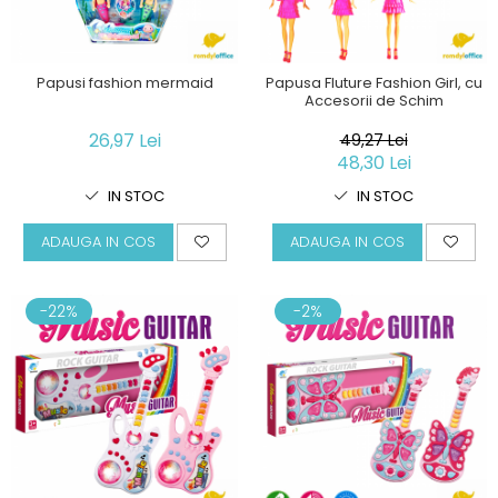
Papusi fashion mermaid
Papusa Fluture Fashion Girl, cu
Accesorii de Schim
26,97 Lei
49,27 Lei
48,30 Lei
IN STOC
IN STOC
ADAUGA IN COS
ADAUGA IN COS
-22%
-2%