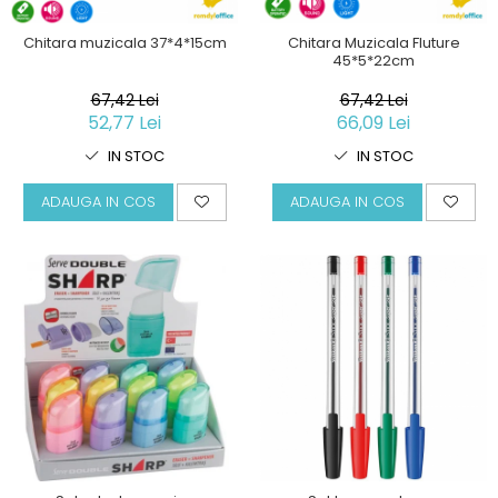
Chitara muzicala 37*4*15cm
Chitara Muzicala Fluture
45*5*22cm
67,42 Lei
67,42 Lei
52,77 Lei
66,09 Lei
IN STOC
IN STOC
ADAUGA IN COS
ADAUGA IN COS