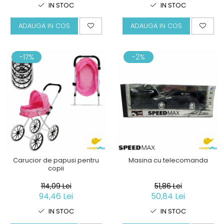
IN STOC
IN STOC
ADAUGA IN COS
ADAUGA IN COS
-17%
-2%
Carucior de papusi pentru
Masina cu telecomanda
copii
114,09 Lei
51,86 Lei
94,46 Lei
50,84 Lei
IN STOC
IN STOC