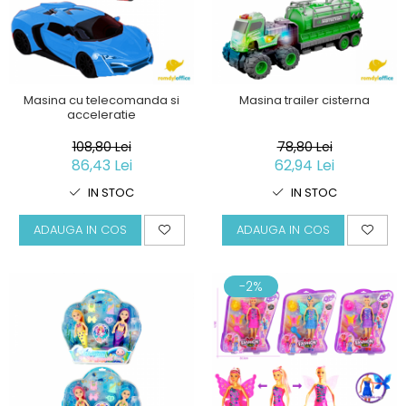
Masina cu telecomanda si
Masina trailer cisterna
acceleratie
108,80 Lei
78,80 Lei
86,43 Lei
62,94 Lei
IN STOC
IN STOC
ADAUGA IN COS
ADAUGA IN COS
-2%