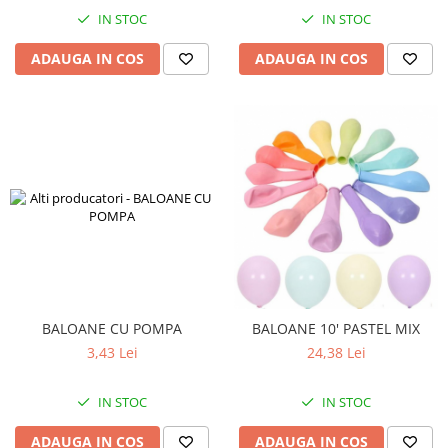
pictura
casute
IN STOC
IN STOC
Carti si caiete de colorat 19%
Seturi de bucatarie si curatenie
ADAUGA IN COS
ADAUGA IN COS
Carti si caiete de colorat 5%
Seturi de joaca doctor
Creative si craft_x000D_
Penare si Borsete
Rigle si Instrumente geometrie
Carti si caiete de colorat 11%
Carti si caiete de colorat 21%
BALOANE CU POMPA
BALOANE 10' PASTEL MIX
3,43 Lei
24,38 Lei
IN STOC
IN STOC
ADAUGA IN COS
ADAUGA IN COS