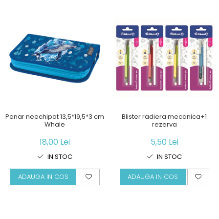
Penar neechipat 13,5*19,5*3 cm
Blister radiera mecanica+1
Whale
rezerva
18,00 Lei
5,50 Lei
IN STOC
IN STOC
ADAUGA IN COS
ADAUGA IN COS