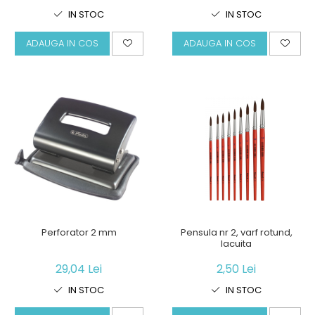
IN STOC
IN STOC
ADAUGA IN COS
ADAUGA IN COS
Perforator 2 mm
Pensula nr 2, varf rotund,
lacuita
29,04 Lei
2,50 Lei
IN STOC
IN STOC