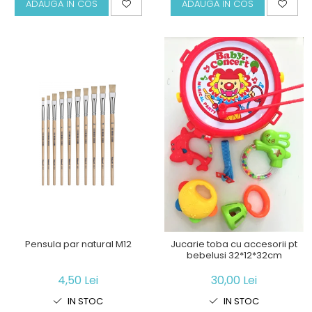
ADAUGA IN COS
ADAUGA IN COS
Pensula par natural M12
Jucarie toba cu accesorii pt
bebelusi 32*12*32cm
4,50 Lei
30,00 Lei
IN STOC
IN STOC