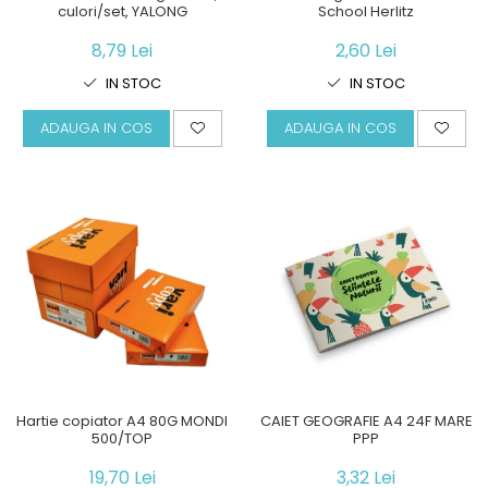
culori/set, YALONG
School Herlitz
8,79 Lei
2,60 Lei
IN STOC
IN STOC
ADAUGA IN COS
ADAUGA IN COS
Hartie copiator A4 80G MONDI
CAIET GEOGRAFIE A4 24F MARE
500/TOP
PPP
19,70 Lei
3,32 Lei