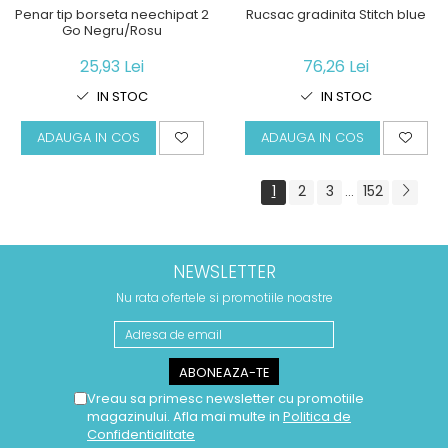
Penar tip borseta neechipat 2
Rucsac gradinita Stitch blue
Go Negru/Rosu
25,93 Lei
76,26 Lei
IN STOC
IN STOC
ADAUGA IN COS
ADAUGA IN COS
1
2
3
152
...
NEWSLETTER
Nu rata ofertele si promotiile noastre
Vreau sa primesc newsletter cu promotiile
magazinului. Afla mai multe in
Politica de
Confidentialitate