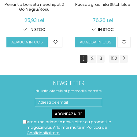
Penar tip borseta neechipat 2
Rucsac gradinita Stitch blue
Go Negru/Rosu
25,93 Lei
76,26 Lei
IN STOC
IN STOC
ADAUGA IN COS
ADAUGA IN COS
1
2
3
152
...
NEWSLETTER
Nu rata ofertele si promotiile noastre
Vreau sa primesc newsletter cu promotiile
magazinului. Afla mai multe in
Politica de
Confidentialitate