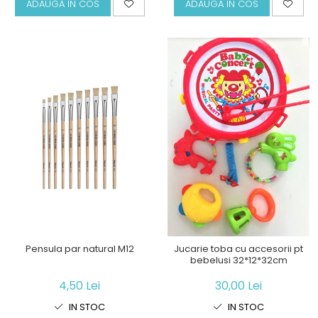
ADAUGA IN COS
ADAUGA IN COS
Pensula par natural M12
Jucarie toba cu accesorii pt
bebelusi 32*12*32cm
4,50 Lei
30,00 Lei
IN STOC
IN STOC