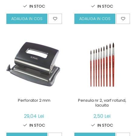
IN STOC
IN STOC
ADAUGA IN COS
ADAUGA IN COS
Perforator 2 mm
Pensula nr 2, varf rotund,
lacuita
29,04 Lei
2,50 Lei
IN STOC
IN STOC