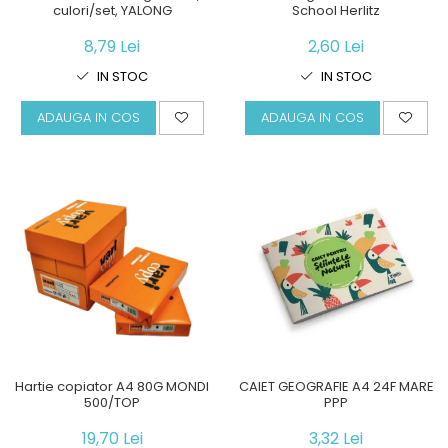
culori/set, YALONG
School Herlitz
8,79 Lei
2,60 Lei
IN STOC
IN STOC
ADAUGA IN COS
ADAUGA IN COS
Hartie copiator A4 80G MONDI
CAIET GEOGRAFIE A4 24F MARE
500/TOP
PPP
19,70 Lei
3,32 Lei