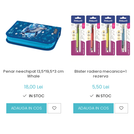
Penar neechipat 13,5*19,5*3 cm
Blister radiera mecanica+1
Whale
rezerva
18,00 Lei
5,50 Lei
IN STOC
IN STOC
ADAUGA IN COS
ADAUGA IN COS