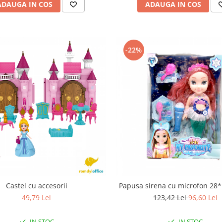
ADAUGA IN COS
ADAUGA IN COS
-22%
Castel cu accesorii
Papusa sirena cu microfon 2
49,79 Lei
123,42 Lei
96,60 Lei
IN STOC
IN STOC