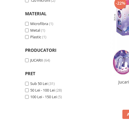
120 microni
(2)
pictura
-22%
casute
Carti si caiete de colorat 19%
Seturi de bucatarie si curatenie
MATERIAL
Carti si caiete de colorat 5%
Seturi de joaca doctor
Microfibra
(1)
Creative si craft_x000D_
Metal
(1)
Penare si Borsete
Plastic
(1)
Rigle si Instrumente geometrie
PRODUCATORI
Carti si caiete de colorat 11%
JUCARII
(64)
Carti si caiete de colorat 21%
PRET
Jucar
Sub 50 Lei
(31)
50 Lei - 100 Lei
(28)
100 Lei - 150 Lei
(5)