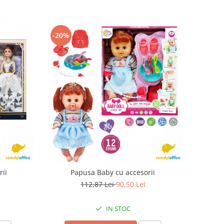
-20%
ii
Papusa Baby cu accesorii
112,87 Lei
90,50 Lei
IN STOC