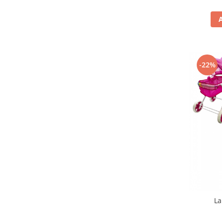
-22%
La