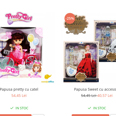
-25%
Papusa pretty cu catel
Papusa Sweet cu accesor
54,45 Lei
54,45 Lei
40,57 Lei
IN STOC
IN STOC