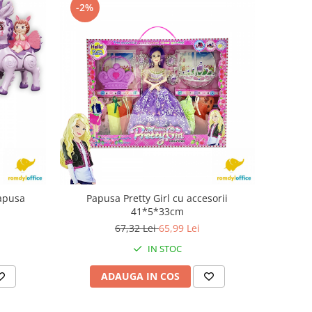
-2%
papusa
Papusa Pretty Girl cu accesorii
41*5*33cm
67,32 Lei
65,99 Lei
IN STOC
ADAUGA IN COS