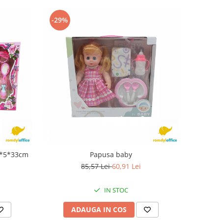
-29%
52*5*33cm
Papusa baby
85,57 Lei
60,91 Lei
IN STOC
ADAUGA IN COS