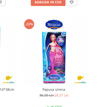
ADAUGA IN COS
-22%
8*10*38cm
Papusa sirena
36,20 Lei
28,37 Lei
IN STOC