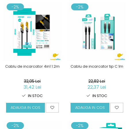
-2%
-2%
Cablu de incarcator 4in1 1.2m
Cablu de incarcator tip C 1m
32,05 Lei
22,82 Lei
31,42 Lei
22,37 Lei
IN STOC
IN STOC
ADAUGA IN COS
ADAUGA IN COS
-2%
-2%