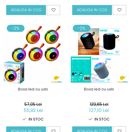
ADAUGA IN COS
ADAUGA IN COS
-2%
-2%
Boxa led cu usb
Boxa led cu usb
57,05 Lei
129,65 Lei
55,92 Lei
127,10 Lei
IN STOC
IN STOC
ADAUGA IN COS
ADAUGA IN COS