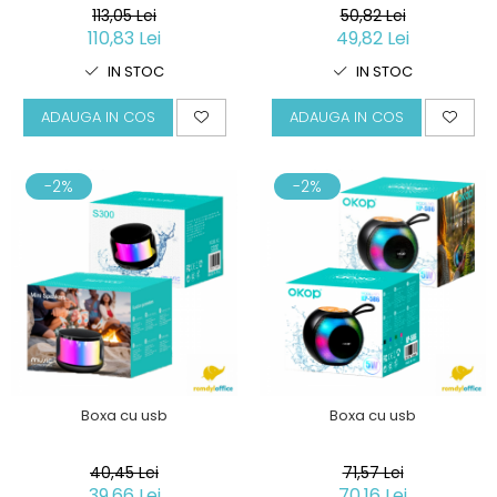
113,05 Lei
50,82 Lei
110,83 Lei
49,82 Lei
IN STOC
IN STOC
ADAUGA IN COS
ADAUGA IN COS
-2%
-2%
Boxa cu usb
Boxa cu usb
40,45 Lei
71,57 Lei
39,66 Lei
70,16 Lei