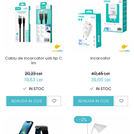
Cablu de incarcator usb tip C
Incarcator
1m
20,23 Lei
40,45 Lei
19,83 Lei
39,66 Lei
IN STOC
IN STOC
ADAUGA IN COS
ADAUGA IN COS
-2%