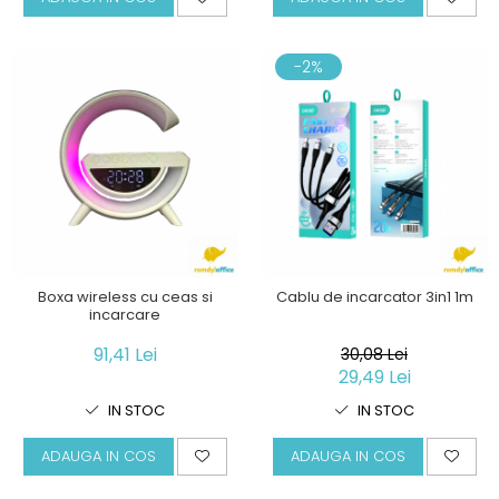
-2%
Boxa wireless cu ceas si
Cablu de incarcator 3in1 1m
incarcare
91,41 Lei
30,08 Lei
29,49 Lei
IN STOC
IN STOC
ADAUGA IN COS
ADAUGA IN COS