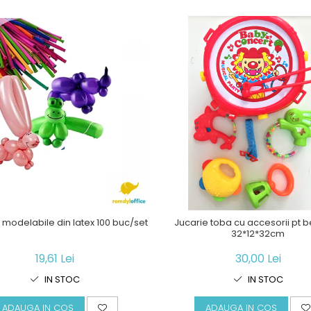
modelabile din latex 100 buc/set
Jucarie toba cu accesorii pt b
32*12*32cm
19,61 Lei
30,00 Lei
IN STOC
IN STOC
ADAUGA IN COS
ADAUGA IN COS