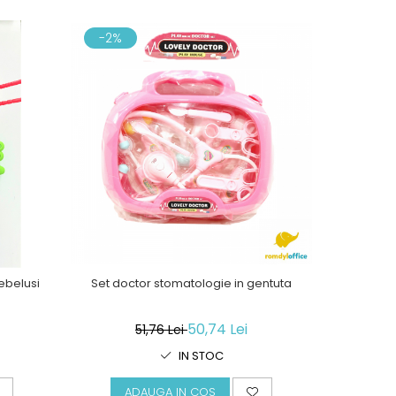
-2%
-21%
ebelusi
Set doctor stomatologie in gentuta
Masina cu
50,74 Lei
51,76 Lei
IN STOC
ADAUGA IN COS
A