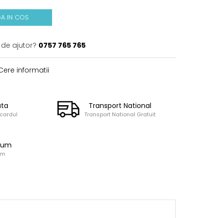
A IN COS
 de ajutor?
0757 765 765
ere informatii
ata
Transport National
 cardul
Transport National Gratuit
ium
um