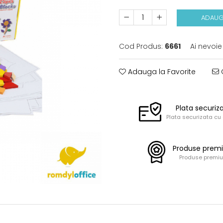
ADAUG
Cod Produs:
6661
Ai nevoie
Adauga la Favorite
C
Plata securiz
Plata securizata cu
Produse prem
Produse premi