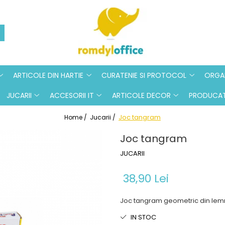
ARTICOLE DIN HARTIE
CURATENIE SI PROTOCOL
ORGAN
JUCARII
ACCESORII IT
ARTICOLE DECOR
PRODUCAT
Joc tangram
Home /
Jucarii /
Joc tangram
JUCARII
38,90 Lei
Joc tangram geometric din lem
IN STOC