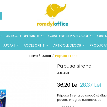
ARTICOLE DIN HARTIE
CURATENIE SI PROTOCOL
ORGAN
JUCARII
ACCESORII IT
ARTICOLE DECOR
PRODUCAT
Papusa sirena
Home /
Jucarii /
Papusa sirena
JUCARII
36,20 Lei
28,37 Lei
Păpușa Sirena cu coadă strălucit
povești magice subacvatice.