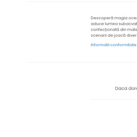
Descoperă magia oceane
aduce lumea subacvatic
confecționată din materi
scenarii de joacă diver
Informatii conformitat
Daca dore