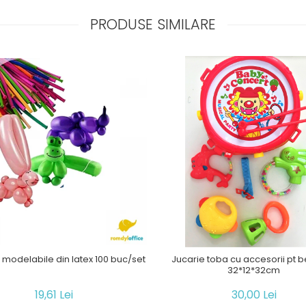
PRODUSE SIMILARE
modelabile din latex 100 buc/set
Jucarie toba cu accesorii pt b
32*12*32cm
19,61 Lei
30,00 Lei