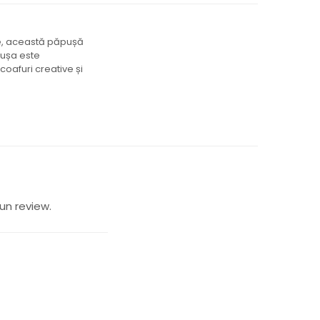
re, această păpușă
pușa este
coafuri creative și
un review.