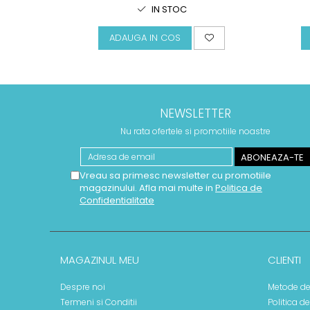
IN STOC
ADAUGA IN COS
NEWSLETTER
Nu rata ofertele si promotiile noastre
Vreau sa primesc newsletter cu promotiile
magazinului. Afla mai multe in
Politica de
Confidentialitate
MAGAZINUL MEU
CLIENTI
Despre noi
Metode de
Termeni si Conditii
Politica d