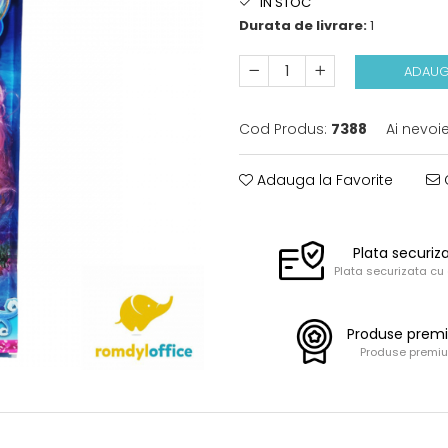
IN STOC
Durata de livrare:
1
ADAUG
Cod Produs:
7388
Ai nevoi
Adauga la Favorite
C
Plata securiz
Plata securizata cu
Produse prem
Produse premi