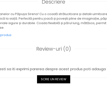
Descriere
lor cu Păpușa Sirena! Cu o coadă strălucitoare și detalii uimitoa
ă la viață. Perfectă pentru joacă și povești pline de imaginație, pă
ale sigure și durabile. Coada flexibilă și părul lung, mătăsos, permit 
se.
e produs
Review-uri
(0)
sti sa iti exprimi parerea despre acest produs poti adauga 
SCRIE UN REVIEW