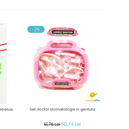
-2%
-21%
ebelusi
Set doctor stomatologie in gentuta
Masina cu
50,74 Lei
51,76 Lei