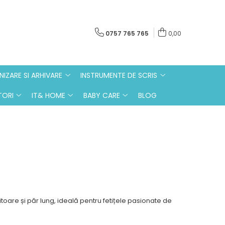
0757 765 765
0,00
IZARE SI ARHIVARE
INSTRUMENTE DE SCRIS
ORI
IT& HOME
BABY CARE
BLOG
oare și păr lung, ideală pentru fetițele pasionate de