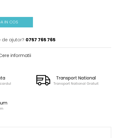
A IN COS
e de ajutor?
0757 765 765
ere informatii
ata
Transport National
 cardul
Transport National Gratuit
ium
um