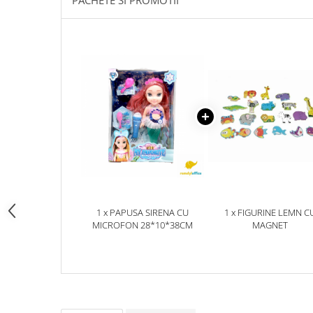
PACHETE SI PROMOTII
pictura
casute
Carti si caiete de colorat 19%
Seturi de bucatarie si curatenie
Carti si caiete de colorat 5%
Seturi de joaca doctor
Creative si craft_x000D_
Penare si Borsete
Rigle si Instrumente geometrie
Carti si caiete de colorat 11%
Carti si caiete de colorat 21%
1 x PAPUSA SIRENA CU
1 x FIGURINE LEMN C
MICROFON 28*10*38CM
MAGNET