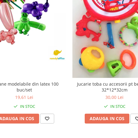
ane modelabile din latex 100
Jucarie toba cu accesorii pt b
buc/set
32*12*32cm
19,61 Lei
30,00 Lei
IN STOC
IN STOC
ADAUGA IN COS
ADAUGA IN COS