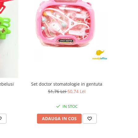
-21%
Set doctor stomatologie in gentuta
Masina cu
ebelusi
51,76 Lei
50,74 Lei
IN STOC
ADAUGA IN COS
AD