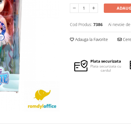
ADAUG
Cod Produs:
7386
Ai nevoie de
Adauga la Favorite
Cere 
Plata securizata
Plata securizata cu
cardul