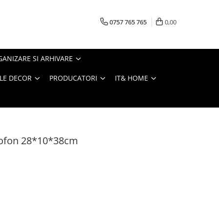
0757 765 765
0,00
ANIZARE SI ARHIVARE
LE DECOR
PRODUCATORI
IT& HOME
rofon 28*10*38cm