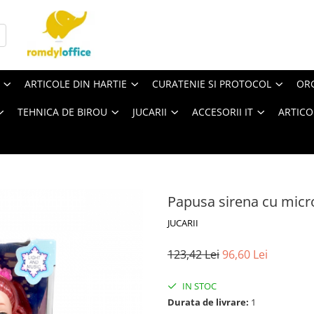
ARTICOLE DIN HARTIE
CURATENIE SI PROTOCOL
ORG
TEHNICA DE BIROU
JUCARII
ACCESORII IT
ARTICO
Papusa sirena cu mic
JUCARII
123,42 Lei
96,60 Lei
IN STOC
Durata de livrare:
1