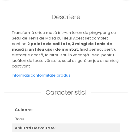
Descriere
Transformă orice masă într-un teren de ping-pong cu
Setul de Tenis de Masă cu Fileu! Acest set complet
conține
2 palete de calitate
,
3 mingi de tenis de
masă
și
un fileu ușor de montat
, fiind perfect pentru
distracție acasă, la birou sau în vacanță. Ideal pentru
jucători de toate vârstele, setul asigură un joc dinamic și
captivant.
Informatii conformitate produs
Caracteristici
Culoare:
Rosu
Abilitati Dezvoltate: