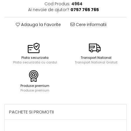
Acuarele, tempera, guase si
Seturi de bucatarie si curatenie
Cod Produs:
4964
pictura
Ai nevoie de ajutor?
0757 765 765
Seturi de joaca doctor
Carti si caiete de colorat 19%
Carti si caiete de colorat 5%
Adauga la Favorite
Cere informatii
Creative si craft_x000D_
Penare si Borsete
Rigle si Instrumente geometrie
Carti si caiete de colorat 11%
Plata securizata
Transport National
Plata securizata cu cardul
Transport National Gratuit
Carti si caiete de colorat 21%
Produse premium
Produse premium
PACHETE SI PROMOTII