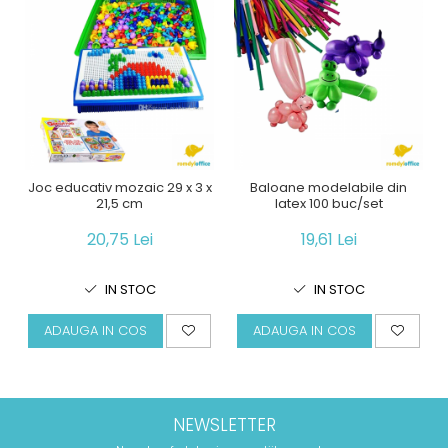
Joc educativ mozaic 29 x 3 x
Baloane modelabile din
21,5 cm
latex 100 buc/set
20,75 Lei
19,61 Lei
IN STOC
IN STOC
ADAUGA IN COS
ADAUGA IN COS
NEWSLETTER