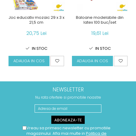
Joc educativ mozaic 29 x 3 x
Baloane modelabile din
21,5 cm
latex 100 buc/set
20,75 Lei
19,61 Lei
IN STOC
IN STOC
ADAUGA IN COS
ADAUGA IN COS
NEWSLETTER
Nu rata ofertele si promotiile noastre
Vreau sa primesc newsletter cu promotiile
magazinului. Afla mai multe in
Politica de