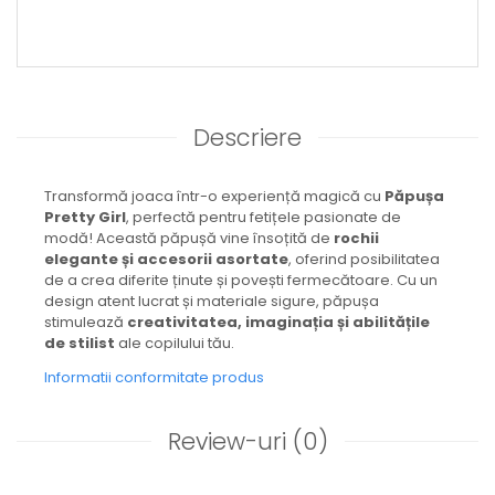
Descriere
Transformă joaca într-o experiență magică cu
Păpușa
Pretty Girl
, perfectă pentru fetițele pasionate de
modă! Această păpușă vine însoțită de
rochii
elegante și accesorii asortate
, oferind posibilitatea
de a crea diferite ținute și povești fermecătoare. Cu un
design atent lucrat și materiale sigure, păpușa
stimulează
creativitatea, imaginația și abilitățile
de stilist
ale copilului tău.
Informatii conformitate produs
Review-uri
(0)