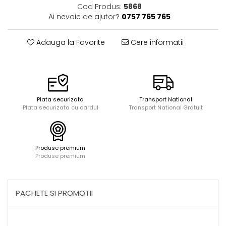
Acuarele, tempera, guase si
Seturi de bucatarie si curatenie
Cod Produs:
5868
pictura
Ai nevoie de ajutor?
0757 765 765
Seturi de joaca doctor
Carti si caiete de colorat 19%
Carti si caiete de colorat 5%
Adauga la Favorite
Cere informatii
Creative si craft_x000D_
Penare si Borsete
Rigle si Instrumente geometrie
Carti si caiete de colorat 11%
Plata securizata
Transport National
Plata securizata cu cardul
Transport National Gratuit
Carti si caiete de colorat 21%
Produse premium
Produse premium
PACHETE SI PROMOTII