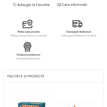
Acuarele, tempera, guase si
Seturi de bucatarie si curatenie
Adauga la Favorite
Cere informatii
pictura
Seturi de joaca doctor
Carti si caiete de colorat 19%
Carti si caiete de colorat 5%
Creative si craft_x000D_
Plata securizata
Transport National
Penare si Borsete
Plata securizata cu cardul
Transport National Gratuit
Rigle si Instrumente geometrie
Carti si caiete de colorat 11%
Carti si caiete de colorat 21%
Produse premium
Produse premium
PACHETE SI PROMOTII