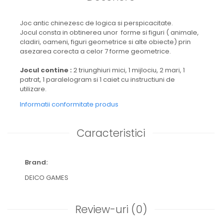
Joc antic chinezesc de logica si perspicacitate.
Jocul consta in obtinerea unor forme si figuri ( animale,
cladiri, oameni, figuri geometrice si alte obiecte) prin
asezarea corecta a celor 7 forme geometrice.
Jocul contine :
2 triunghiuri mici, 1 mijlociu, 2 mari, 1
patrat, 1 paralelogram si 1 caiet cu instructiuni de
utilizare.
Informatii conformitate produs
Caracteristici
Brand:
DEICO GAMES
Review-uri
(0)