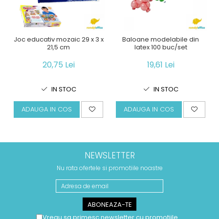
Joc educativ mozaic 29 x 3 x
Baloane modelabile din
21,5 cm
latex 100 buc/set
20,75 Lei
19,61 Lei
IN STOC
IN STOC
ADAUGA IN COS
ADAUGA IN COS
NEWSLETTER
Nu rata ofertele si promotiile noastre
Vreau sa primesc newsletter cu promotiile