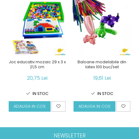
Joc educativ mozaic 29 x 3 x
Baloane modelabile din
21,5 cm
latex 100 buc/set
20,75 Lei
19,61 Lei
IN STOC
IN STOC
ADAUGA IN COS
ADAUGA IN COS
NEWSLETTER