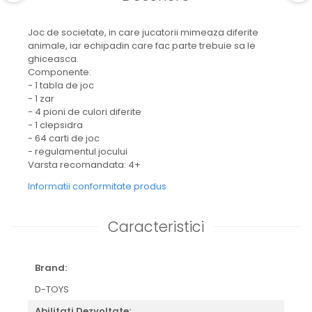
Joc de societate, in care jucatorii mimeaza diferite
animale, iar echipadin care fac parte trebuie sa le
ghiceasca.
Componente:
- 1 tabla de joc
- 1 zar
- 4 pioni de culori diferite
- 1 clepsidra
- 64 carti de joc
- regulamentul jocului
Varsta recomandata: 4+
Informatii conformitate produs
Caracteristici
Brand:
D-TOYS
Abilitati Dezvoltate: