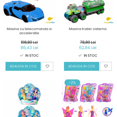
Masina cu telecomanda si
Masina trailer cisterna
acceleratie
108,80 Lei
78,80 Lei
86,43 Lei
62,94 Lei
IN STOC
IN STOC
ADAUGA IN COS
ADAUGA IN COS
-2%