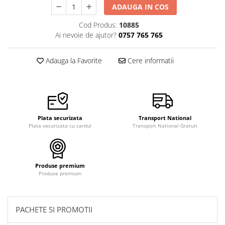
pictura
ADAUGA IN COS
casute
Carti si caiete de colorat 19%
Seturi de bucatarie si curatenie
Cod Produs:
10885
Carti si caiete de colorat 5%
Ai nevoie de ajutor?
0757 765 765
Seturi de joaca doctor
Creative si craft_x000D_
Adauga la Favorite
Cere informatii
Penare si Borsete
Rigle si Instrumente geometrie
Carti si caiete de colorat 11%
Carti si caiete de colorat 21%
Plata securizata
Transport National
Plata securizata cu cardul
Transport National Gratuit
Produse premium
Produse premium
PACHETE SI PROMOTII