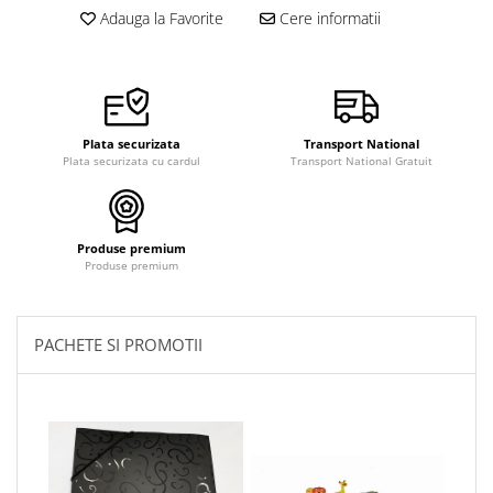
pictura
casute
Adauga la Favorite
Cere informatii
Carti si caiete de colorat 19%
Seturi de bucatarie si curatenie
Carti si caiete de colorat 5%
Seturi de joaca doctor
Creative si craft_x000D_
Penare si Borsete
Plata securizata
Transport National
Plata securizata cu cardul
Transport National Gratuit
Rigle si Instrumente geometrie
Carti si caiete de colorat 11%
Carti si caiete de colorat 21%
Produse premium
Produse premium
PACHETE SI PROMOTII