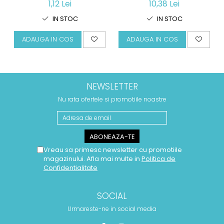
1,12 Lei
10,38 Lei
IN STOC
IN STOC
ADAUGA IN COS
ADAUGA IN COS
NEWSLETTER
Nu rata ofertele si promotiile noastre
Vreau sa primesc newsletter cu promotiile
magazinului. Afla mai multe in
Politica de
Confidentialitate
SOCIAL
Urmareste-ne in social media