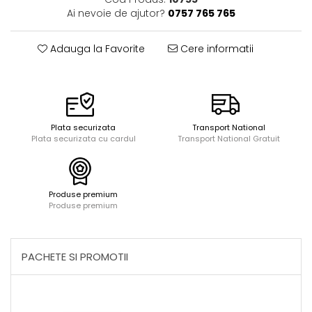
Acuarele, tempera, guase si
Seturi de bucatarie si curatenie
Ai nevoie de ajutor?
0757 765 765
pictura
Seturi de joaca doctor
Carti si caiete de colorat 19%
Adauga la Favorite
Cere informatii
Carti si caiete de colorat 5%
Creative si craft_x000D_
Penare si Borsete
Rigle si Instrumente geometrie
Plata securizata
Transport National
Carti si caiete de colorat 11%
Plata securizata cu cardul
Transport National Gratuit
Carti si caiete de colorat 21%
Produse premium
Produse premium
PACHETE SI PROMOTII