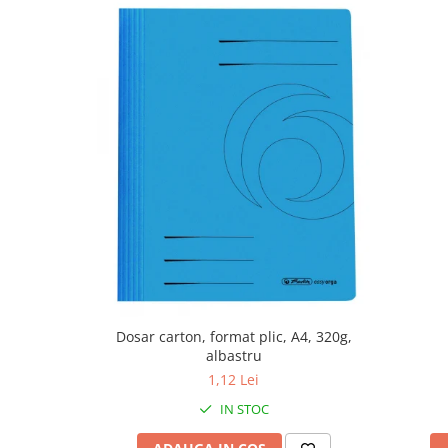
Dosar carton, format plic, A4, 320g,
albastru
1,12 Lei
IN STOC