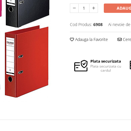
ADAUG
Cod Produs:
6908
Ai nevoie de
Adauga la Favorite
Cere 
Plata securizata
Plata securizata cu
cardul