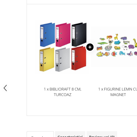
pictura
casute
Carti si caiete de colorat 19%
Seturi de bucatarie si curatenie
Carti si caiete de colorat 5%
Seturi de joaca doctor
Creative si craft_x000D_
Penare si Borsete
Rigle si Instrumente geometrie
Carti si caiete de colorat 11%
Carti si caiete de colorat 21%
1 x BIBLIORAFT 8 CM,
1 x FIGURINE LEMN C
TURCOAZ
MAGNET
Caracteristici
Review-uri
(0)