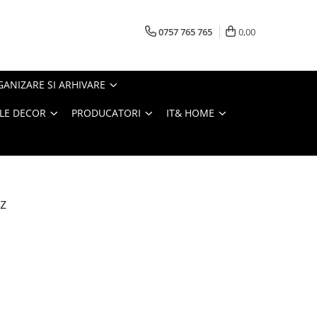
0757 765 765
0,00
ANIZARE SI ARHIVARE
LE DECOR
PRODUCATORI
IT& HOME
z