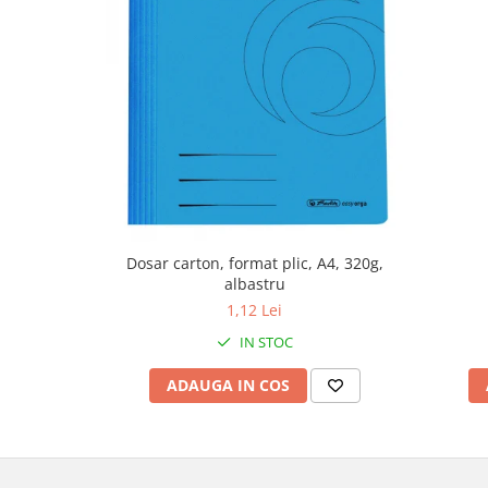
Dosar carton, format plic, A4, 320g,
albastru
1,12 Lei
IN STOC
ADAUGA IN COS