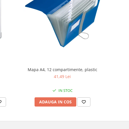
Mapa A4, 12 compartimente, plastic
Se
41,49 Lei
IN STOC
ADAUGA IN COS
AD