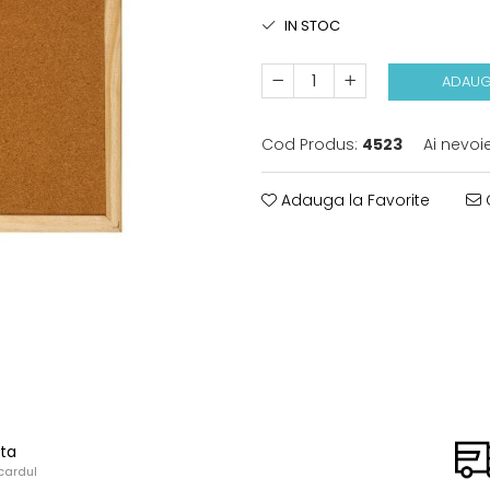
IN STOC
ADAUG
Cod Produs:
4523
Ai nevoi
Adauga la Favorite
C
ata
cardul