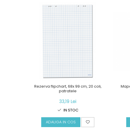
Rezerva flipchart, 68x 99 cm, 20 coli,
Mapa
patratele
33,19 Lei
IN STOC
ADAUGA IN COS