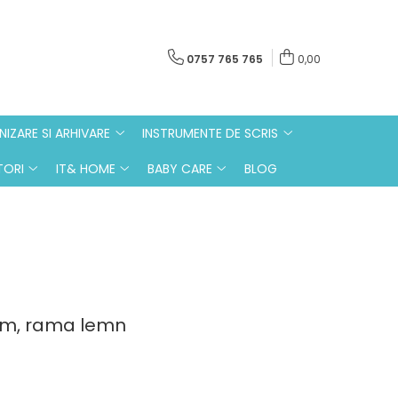
0757 765 765
0,00
IZARE SI ARHIVARE
INSTRUMENTE DE SCRIS
ORI
IT& HOME
BABY CARE
BLOG
cm, rama lemn