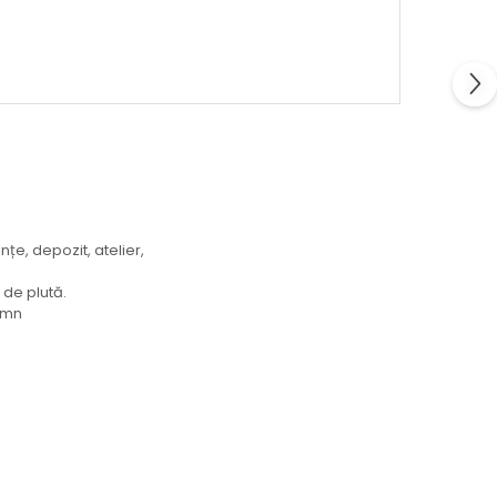
țe, depozit, atelier,
de plută.
lemn