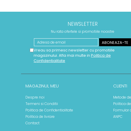
NEWSLETTER
Nu rata ofertele si promotiile noastre
Vreau sa primesc newsletter cu promotiile
magazinului. Afla mai multe in
Politica de
Confidentialitate
MAGAZINUL MEU
CLIENTI
Despre noi
Metode de
Termeni si Conditii
Politica d
Politica de Confidentialitate
Formular 
Politica de livrare
ANPC
Contact