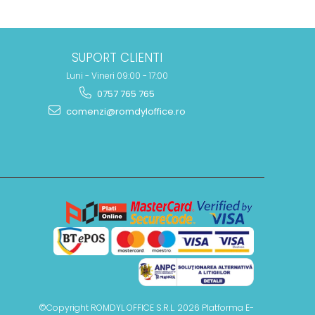
SUPORT CLIENTI
Luni - Vineri 09:00 - 17:00
0757 765 765
comenzi@romdyloffice.ro
©Copyright ROMDYL OFFICE S.R.L. 2026
Platforma E-