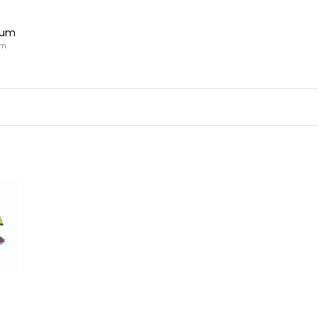
ium
um