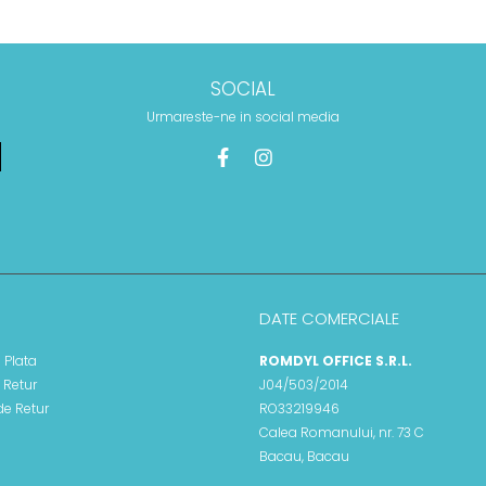
SOCIAL
Urmareste-ne in social media
DATE COMERCIALE
 Plata
ROMDYL OFFICE S.R.L.
e Retur
J04/503/2014
de Retur
RO33219946
Calea Romanului, nr. 73 C
Bacau, Bacau