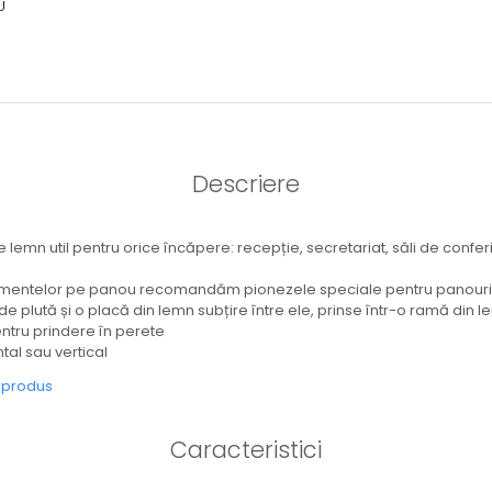
U
Descriere
emn util pentru orice încăpere: recepție, secretariat, săli de conferin
mentelor pe panou recomandăm pionezele speciale pentru panouri 
de plută și o placă din lemn subțire între ele, prinse într-o ramă din 
ntru prindere în perete
tal sau vertical
e produs
Caracteristici