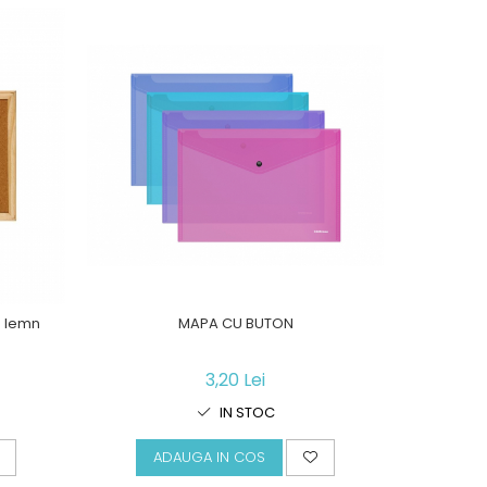
a lemn
MAPA CU BUTON
I
3,20 Lei
IN STOC
ADAUGA IN COS
A