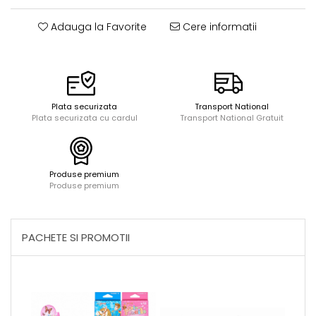
Acuarele, tempera, guase si
Seturi de bucatarie si curatenie
pictura
Seturi de joaca doctor
Adauga la Favorite
Cere informatii
Carti si caiete de colorat 19%
Carti si caiete de colorat 5%
Creative si craft_x000D_
Penare si Borsete
Plata securizata
Transport National
Rigle si Instrumente geometrie
Plata securizata cu cardul
Transport National Gratuit
Carti si caiete de colorat 11%
Carti si caiete de colorat 21%
Produse premium
Produse premium
PACHETE SI PROMOTII