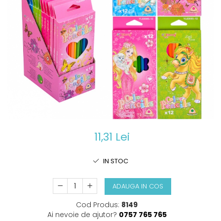
Lipici si aracet
Jurnale, Notebook-uri si Notes
Unelte de constructie
Glob pamantesc, harti scolare
Separatoare si indecsi
Pixuri cu gel
Elastice si Buretiere
Carti si caiete educative de
Jucarii muzicale
Ascutitori, Radiere si Instrumente de
Hartie Quilling, Origami
Textmarkere
colorat
Capse, capsatoare si
corectura
Seturi de bucatarie si curatenie pt
Creta
decapsatoare
Folie, Dosare plastic si carton
Cuburi de hartie si notes adezive
copii
Textmarkere
Rigle, Instrumente geometrie
Tusiere,tusuri si indigo
Mape si Clipboard-uri
Set de joaca doctor
Markere permanente, whiteboard
Numaratoare, litere si cifre
si burete de sters
Cub de hartie si notes adezive
Jocuri de constructie si imbinare
magnetice
Cerneala si rezerve
Role de casa ,fax si plotter,
Jocuri de societate
Coperti si Etichete scolare
cartuse
Creioane clasice,mecanice si
Jocuri creative si craft-uri
Carioci si Linere
mina creion
Tusiere, tus si indigo
Puzzle-uri
Acuarele,tempera,guase si
Pixuri cu bila
pictura
Jucarii
Ascutitori, Radiere si corectoare
11,31 Lei
Creta scolara si Markere cu creta
Robotei, soldatei si jucarii diverse
Creioane clasice, mecanice si
si vopsea
mina creion
Bijuterii si accesorii fetite
IN STOC
Rigle si Truse de geometrie
Jucarii bebelusi
Ghiozdane, Rucsaci si Genti
ADAUGA IN COS
Masinute, motociclete si circuite
Penare,borsete
Papusi, castele, carucioare si
Cod Produs:
8149
Truse de geometrie si rigle
casute
Ai nevoie de ajutor?
0757 765 765