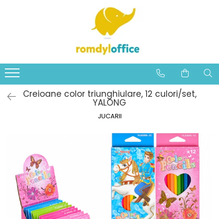
Rechizite scolare
Accesorii pentru birou
Articole din hartie
Curatenie si protocol
Organizare si arhivare
Instrumente de scris
Sisteme de afisare
Tehnica de birou
Jucarii
Accesorii IT
Articole decor
Producatori
IT& Home
Baby Care
Penare
Produse pentru ambalat
Caiete
Servetele
Indecsi autoadezivi
Markere acrilice
Panouri, Table, Aviziere si Rezerve
Ambalare si etichetare
Masinute,motociclete si circuite
Produse de curatare IT
Accesorii de Craciun
BIC
Electronice
Articole de Baie
Flipchart
Stilouri scolare
Adezivi
Agende, ceasuri si calendare
Produse de curatenie
Dosare din carton
Rollere
Calculatoare de birou
Seturi Army & Police
Baterii
Stickere decorative
SCHNEIDER
Uz Casnic
Mobilier de Camera
Clipboard
Rollere
Capse, decapsatoare
Tipizate
Instrumente curatenie
Bibliorafturi
Rezerve pixuri, cerneala
Accesorii indosariere, Folii
Trenulete, avioane si vapoare
Mouse, Tastaturi si Produse
Felicitari
PELIKAN
Ecusoane
laminare
Curatenie
Creioane color triunghiulare, 12 culori/set,
Pixuri
Tusiere, tusuri si indigo
Registre si Repertoare
Produse de ambalare, Pungi
Suporturi dosare
Pixuri cu gel
Jucarii pt bebelusi
Stickere si ambalare
HERLITZ
YALONG
ZipLock
Mapa elastic si capsa, Mapa
Panouri, Table, Aviziere, Flipchart
CD-uri,DVD-uri, Memorii USB
Acuarele, Tempera, Guase,
Suporturi si cosuri de birou
Jurnale, Notebook-uri si Notes cu
Mape din plastic
Markere si whiteboard
Animale si ferme
Albume si rame foto
YALONG
conferinta, Clipboard-uri
si rezerve
JUCARII
Pensule
spira
Mouse, Tastaturi si Produse
Capsatoare
Cutii Arhivare si Alonje
Creioane clasice si mecanice
Papusi,castele,carucioare si
Craciun
Table de scris, Harti si Globuri
Curatare
Rigle, Truse geometrice,
Produse din hartie
casute
pamantesti
Benzi adezive si dispensere
Folii, Dosare din plastic
Stilouri
Decoratiuni casa
Instrumente geometrie
Plicuri
Jucarii de exterior
Elastice, buretiere
Caiete mecanice
Pixuri fara mecanism
Plante decorative
Creioane colorate
Cuburi de hartie si notite
Articole de petrecere
Perforatoare
Arhivare, Alonje, Sfoara
Linere
Hartie creponata, glasata,
autoadezive
Jucarii de lemn
colorata
Foarfece si cuttere
Bibliorafturi si Caiete mecanice
Ascutitori, Radiere si Instrumente
Hartie copiator imprimanta
de corectura
Bijuterii si accesorii pt fetite
Plastilina, traforaj si lucru
Ace, agrafe, clipsuri si pioneze
Accesorii indosariere, Folii
Hartie colorata si de creativitate
manual
laminare
Pixuri cu mecanism
Robotei, soldatei si seturi de
Foarfece
Etichete pret si autocolante
politie, pompieri si salvare
Blocuri de desen
Folii, Dosare plastic si carton
Instrumente de scris