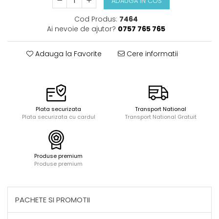
ADAUGA IN COS
Acuarele, tempera, guase si
Seturi de bucatarie si curatenie
pictura
Seturi de joaca doctor
Cod Produs:
7464
Carti si caiete de colorat 19%
Ai nevoie de ajutor?
0757 765 765
Carti si caiete de colorat 5%
Creative si craft_x000D_
Adauga la Favorite
Cere informatii
Penare si Borsete
Rigle si Instrumente geometrie
Carti si caiete de colorat 11%
Carti si caiete de colorat 21%
Plata securizata
Transport National
Plata securizata cu cardul
Transport National Gratuit
Produse premium
Produse premium
PACHETE SI PROMOTII