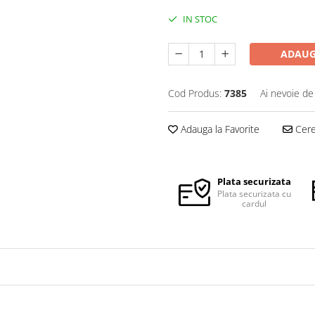
IN STOC
ADAUG
Cod Produs:
7385
Ai nevoie de
Adauga la Favorite
Cere 
Plata securizata
Plata securizata cu
cardul