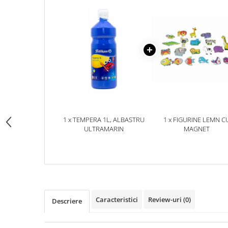
pictura
casute
Carti si caiete de colorat 19%
Seturi de bucatarie si curatenie
Carti si caiete de colorat 5%
Seturi de joaca doctor
Creative si craft_x000D_
Penare si Borsete
Rigle si Instrumente geometrie
Carti si caiete de colorat 11%
Carti si caiete de colorat 21%
1 x TEMPERA 1L, ALBASTRU
1 x FIGURINE LEMN C
ULTRAMARIN
MAGNET
Caracteristici
Review-uri
(0)
Descriere