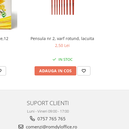
re,12
Pensula nr 2, varf rotund, lacuita
Pe
2,50 Lei
IN STOC
ADAUGA IN COS
AD
SUPORT CLIENTI
Luni - Vineri 09:00 - 17:00
0757 765 765
comenzi@romdyloffice.ro