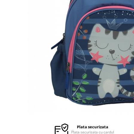
Foarfece
Etichete pret si autocolante
Hartie Quilling, Origami
Folii, Dosare plastic si carton
Instrumente de scris
Unelte de constructie
Lipici si aracet
Jurnale, Notebook-uri si Notes
Creta
Separatoare si indecsi
Pixuri cu gel
Jucarii muzicale
Elastice si Buretiere
Carti si caiete educative de colorat
Ascutitori, Radiere si Instrumente
Rigle, Instrumente geometrie
Textmarkere
Seturi de bucatarie si curatenie pt
Capse, capsatoare si decapsatoare
de corectura
Cuburi de hartie si notes adezive
copii
Numaratoare, litere si cifre
Folie, Dosare plastic si carton
Textmarkere
Tusiere,tusuri si indigo
magnetice
Set de joaca doctor
Mape si Clipboard-uri
Markere permanente, whiteboard
Cub de hartie si notes adezive
Coperti si Etichete scolare
Jocuri de constructie si imbinare
si burete de sters
Role de casa ,fax si plotter, cartuse
Carioci si Linere
Jocuri de societate
Cerneala si rezerve
Tusiere, tus si indigo
Acuarele,tempera,guase si pictura
Jocuri creative si craft-uri
Creioane clasice,mecanice si mina
creion
Creta scolara si Markere cu creta si
Puzzle-uri
vopsea
Pixuri cu bila
Jucarii
Rigle si Truse de geometrie
Ascutitori, Radiere si corectoare
Robotei, soldatei si jucarii diverse
Ghiozdane, Rucsaci si Genti
Creioane clasice, mecanice si mina
Bijuterii si accesorii fetite
creion
Penare,borsete
Jucarii bebelusi
Truse de geometrie si rigle
Masinute, motociclete si circuite
Plata securizata
Acuarele, tempera, guase si
Plata securizata cu cardul
Papusi, castele, carucioare si