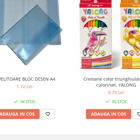
VELITOARE BLOC DESEN A4
Creioane color triunghiula
culori/set, YALONG
1,72 Lei
8,79 Lei
IN STOC
IN STOC
ADAUGA IN COS
ADAUGA IN COS