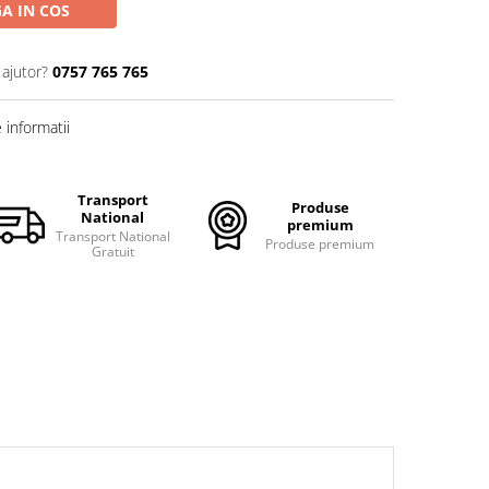
A IN COS
 ajutor?
0757 765 765
informatii
Transport
Produse
National
premium
Transport National
Produse premium
Gratuit