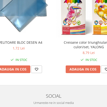
VELITOARE BLOC DESEN A4
Creioane color triunghiula
culori/set, YALONG
1,72 Lei
8,79 Lei
IN STOC
IN STOC
ADAUGA IN COS
ADAUGA IN COS
SOCIAL
Urmareste-ne in social media