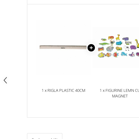
pictura
casute
Carti si caiete de colorat 19%
Seturi de bucatarie si curatenie
Carti si caiete de colorat 5%
Seturi de joaca doctor
Creative si craft_x000D_
Penare si Borsete
Rigle si Instrumente geometrie
Carti si caiete de colorat 11%
Carti si caiete de colorat 21%
1 x RIGLA PLASTIC 40CM
1 x FIGURINE LEMN C
MAGNET