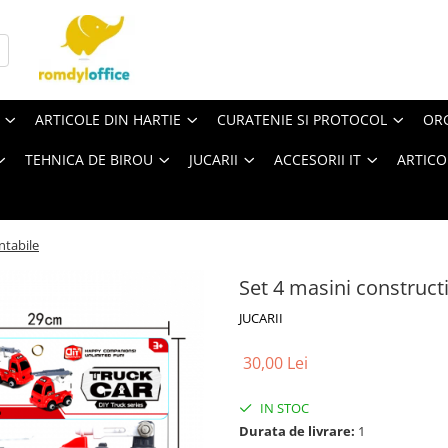
ARTICOLE DIN HARTIE
CURATENIE SI PROTOCOL
ORG
TEHNICA DE BIROU
JUCARII
ACCESORII IT
ARTICO
ntabile
Set 4 masini construct
JUCARII
30,00 Lei
IN STOC
Durata de livrare:
1