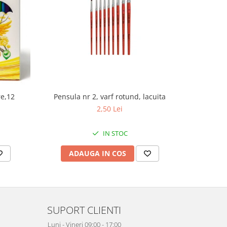
re,12
Pensula nr 2, varf rotund, lacuita
Pe
2,50 Lei
IN STOC
ADAUGA IN COS
AD
SUPORT CLIENTI
Luni - Vineri 09:00 - 17:00