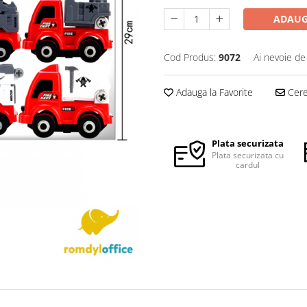
ADAUG
Cod Produs:
9072
Ai nevoie de
Adauga la Favorite
Cere 
Plata securizata
Plata securizata cu
cardul