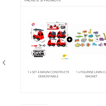
PACHETE SI PROMOTII
pictura
casute
Carti si caiete de colorat 19%
Seturi de bucatarie si curatenie
Carti si caiete de colorat 5%
Seturi de joaca doctor
Creative si craft_x000D_
Penare si Borsete
Rigle si Instrumente geometrie
Carti si caiete de colorat 11%
Carti si caiete de colorat 21%
1 x SET 4 MASINI CONSTRUCTII
1 x FIGURINE LEMN C
DEMONTABILE
MAGNET