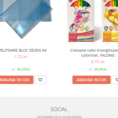
VELITOARE BLOC DESEN A4
Creioane color triunghiula
culori/set, YALONG
1,72 Lei
8,79 Lei
IN STOC
IN STOC
ADAUGA IN COS
ADAUGA IN COS
SOCIAL
Urmareste-ne in social media