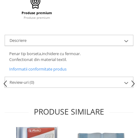
pictura
casute
Carti si caiete de colorat 19%
Produse premium
Seturi de bucatarie si curatenie
Produse premium
Carti si caiete de colorat 5%
Seturi de joaca doctor
Creative si craft_x000D_
Penare si Borsete
Descriere
Rigle si Instrumente geometrie
Penar tip borseta,inchidere cu fermoar.
Carti si caiete de colorat 11%
Confectionat din material textil.
Carti si caiete de colorat 21%
Informatii conformitate produs
Review-uri
(0)
PRODUSE SIMILARE