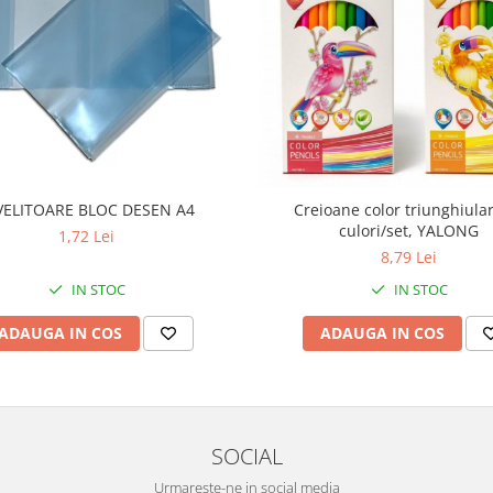
VELITOARE BLOC DESEN A4
Creioane color triunghiula
culori/set, YALONG
1,72 Lei
8,79 Lei
IN STOC
IN STOC
ADAUGA IN COS
ADAUGA IN COS
SOCIAL
Urmareste-ne in social media