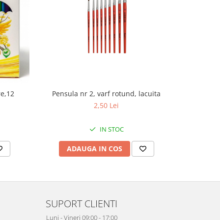
re,12
Pensula nr 2, varf rotund, lacuita
Pe
2,50 Lei
IN STOC
ADAUGA IN COS
AD
SUPORT CLIENTI
Luni - Vineri 09:00 - 17:00