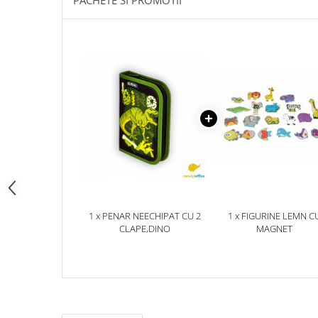
PACHETE SI PROMOTII
pictura
casute
Carti si caiete de colorat 19%
Seturi de bucatarie si curatenie
Carti si caiete de colorat 5%
Seturi de joaca doctor
Creative si craft_x000D_
Penare si Borsete
Rigle si Instrumente geometrie
Carti si caiete de colorat 11%
Carti si caiete de colorat 21%
1 x PENAR NEECHIPAT CU 2
1 x FIGURINE LEMN C
CLAPE,DINO
MAGNET