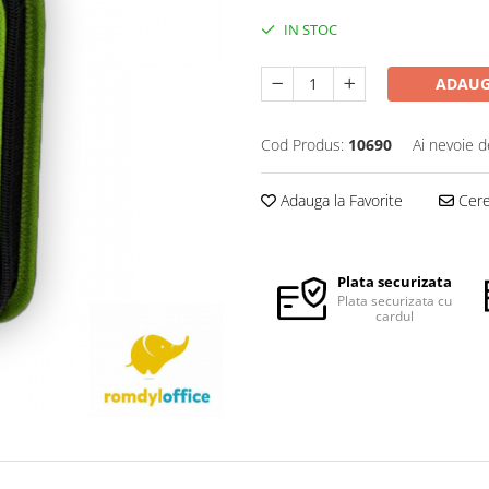
IN STOC
ADAUG
Cod Produs:
10690
Ai nevoie d
Adauga la Favorite
Cere 
Plata securizata
Plata securizata cu
cardul