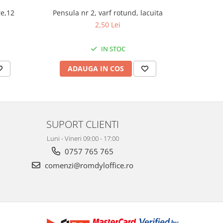
re,12
Pensula nr 2, varf rotund, lacuita
Pe
2,50 Lei
IN STOC
ADAUGA IN COS
AD
SUPORT CLIENTI
Luni - Vineri 09:00 - 17:00
0757 765 765
comenzi@romdyloffice.ro