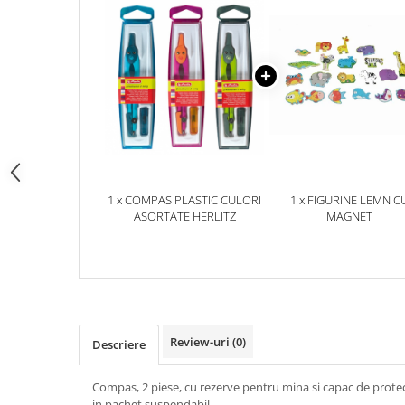
pictura
casute
Carti si caiete de colorat 19%
Seturi de bucatarie si curatenie
Carti si caiete de colorat 5%
Seturi de joaca doctor
Creative si craft_x000D_
Penare si Borsete
Rigle si Instrumente geometrie
Carti si caiete de colorat 11%
1 x COMPAS PLASTIC CULORI
1 x FIGURINE LEMN C
Carti si caiete de colorat 21%
ASORTATE HERLITZ
MAGNET
Review-uri
(0)
Descriere
Compas, 2 piese, cu rezerve pentru mina si capac de protect
in pachet suspendabil.