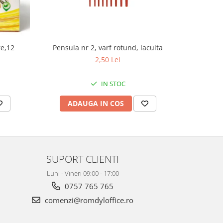
re,12
Pensula nr 2, varf rotund, lacuita
Pe
2,50 Lei
IN STOC
ADAUGA IN COS
AD
SUPORT CLIENTI
Luni - Vineri 09:00 - 17:00
0757 765 765
comenzi@romdyloffice.ro