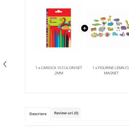
pictura
casute
Carti si caiete de colorat 19%
Seturi de bucatarie si curatenie
Carti si caiete de colorat 5%
Seturi de joaca doctor
Creative si craft_x000D_
Penare si Borsete
Rigle si Instrumente geometrie
Carti si caiete de colorat 11%
Carti si caiete de colorat 21%
1 x CARIOCA 10 CULORI/SET
1 x FIGURINE LEMN C
2MM
MAGNET
Review-uri
(0)
Descriere