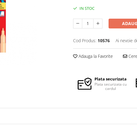
IN STOC
ADAUG
Cod Produs:
10576
Ai nevoie d
Adauga la Favorite
Cere 
Plata securizata
Plata securizata cu
cardul