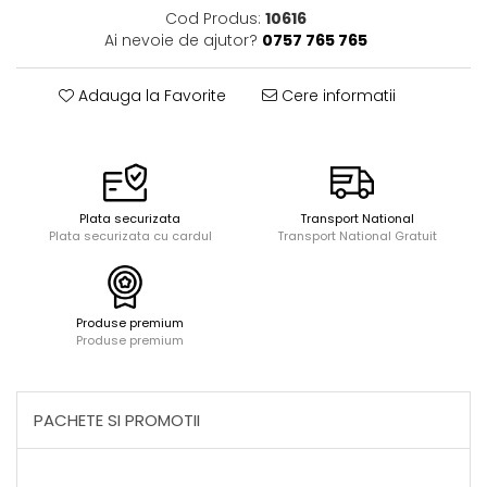
Acuarele, tempera, guase si
Seturi de bucatarie si curatenie
Cod Produs:
10616
pictura
Seturi de joaca doctor
Ai nevoie de ajutor?
0757 765 765
Carti si caiete de colorat 19%
Carti si caiete de colorat 5%
Adauga la Favorite
Cere informatii
Creative si craft_x000D_
Penare si Borsete
Rigle si Instrumente geometrie
Carti si caiete de colorat 11%
Plata securizata
Transport National
Plata securizata cu cardul
Transport National Gratuit
Carti si caiete de colorat 21%
Produse premium
Produse premium
PACHETE SI PROMOTII