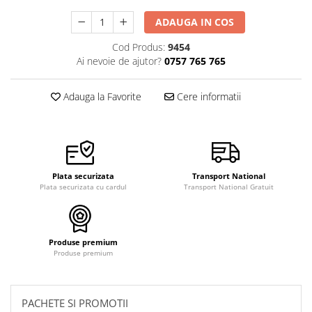
pictura
casute
ADAUGA IN COS
Carti si caiete de colorat 19%
Seturi de bucatarie si curatenie
Carti si caiete de colorat 5%
Cod Produs:
9454
Seturi de joaca doctor
Ai nevoie de ajutor?
0757 765 765
Creative si craft_x000D_
Penare si Borsete
Adauga la Favorite
Cere informatii
Rigle si Instrumente geometrie
Carti si caiete de colorat 11%
Carti si caiete de colorat 21%
Plata securizata
Transport National
Plata securizata cu cardul
Transport National Gratuit
Produse premium
Produse premium
PACHETE SI PROMOTII