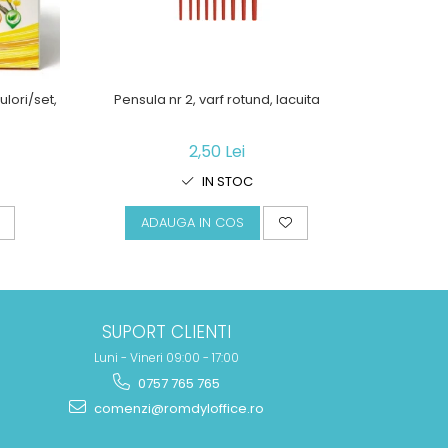
ulori/set,
Pensula nr 2, varf rotund, lacuita
Pe
2,50 Lei
IN STOC
ADAUGA IN COS
A
SUPORT CLIENTI
Luni - Vineri 09:00 - 17:00
0757 765 765
comenzi@romdyloffice.ro