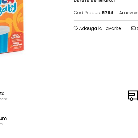
Durata de livrare:
1
Cod Produs:
5764
Ai nevoi
Adauga la Favorite
C
ata
cardul
ium
um