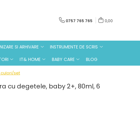
0757 765 765
0,00
IZARE SI ARHIVARE
INSTRUMENTE DE SCRIS
ORI
IT& HOME
BABY CARE
BLOG
culori/set
a cu degetele, baby 2+, 80ml, 6