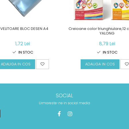
NVELITOARE BLOC DESEN A4
Creioane color triunghiulare,12 c
YALONG
1,72 Lei
8,79 Lei
IN STOC
IN STOC
ADAUGA IN COS
ADAUGA IN COS
SOCIAL
Urmareste-ne in social media