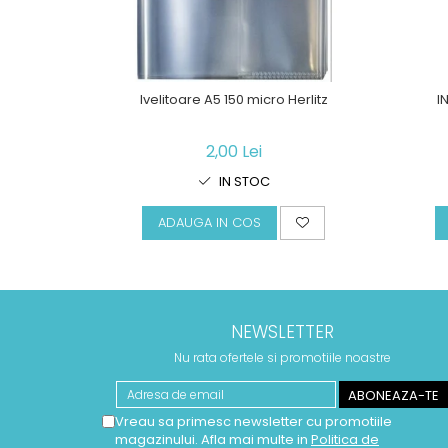
Ivelitoare A5 150 micro Herlitz
I
2,00 Lei
IN STOC
ADAUGA IN COS
NEWSLETTER
Nu rata ofertele si promotiile noastre
Vreau sa primesc newsletter cu promotiile
magazinului. Afla mai multe in
Politica de