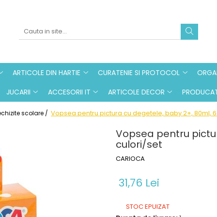
ARTICOLE DIN HARTIE
CURATENIE SI PROTOCOL
ORGAN
JUCARII
ACCESORII IT
ARTICOLE DECOR
PRODUCAT
Vopsea pentru pictura cu degetele, baby 2+, 80ml, 6 
chizite scolare /
Vopsea pentru pictur
culori/set
CARIOCA
31,76 Lei
STOC EPUIZAT