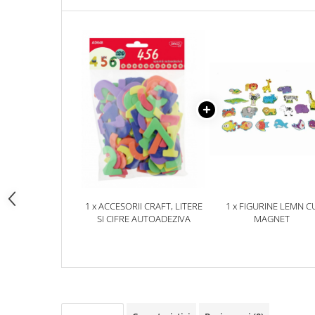
pictura
casute
Carti si caiete de colorat 19%
Seturi de bucatarie si curatenie
Carti si caiete de colorat 5%
Seturi de joaca doctor
Creative si craft_x000D_
Penare si Borsete
Rigle si Instrumente geometrie
Carti si caiete de colorat 11%
Carti si caiete de colorat 21%
1 x ACCESORII CRAFT, LITERE
1 x FIGURINE LEMN C
SI CIFRE AUTOADEZIVA
MAGNET