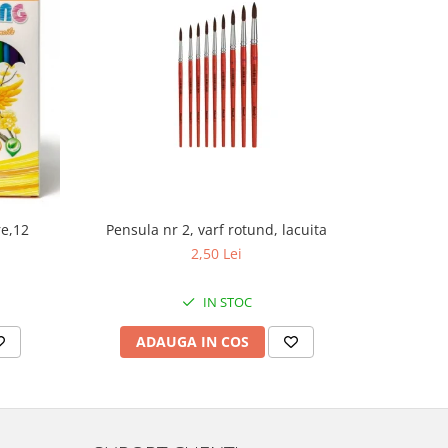
re,12
Pensula nr 2, varf rotund, lacuita
Pe
2,50 Lei
IN STOC
ADAUGA IN COS
AD