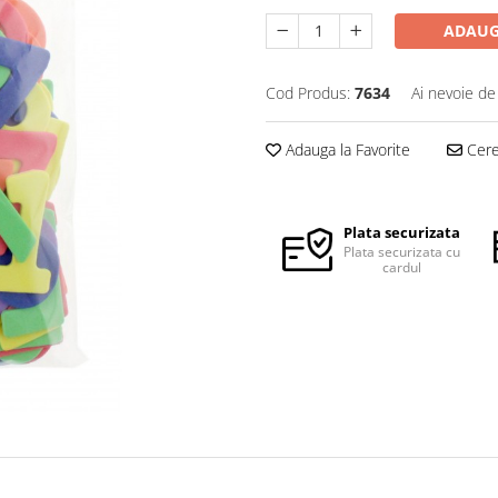
ADAUG
Cod Produs:
7634
Ai nevoie de
Adauga la Favorite
Cere 
Plata securizata
Plata securizata cu
cardul