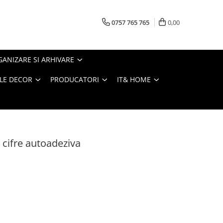
0757 765 765
0,00
ANIZARE SI ARHIVARE
LE DECOR
PRODUCATORI
IT& HOME
si cifre autoadeziva