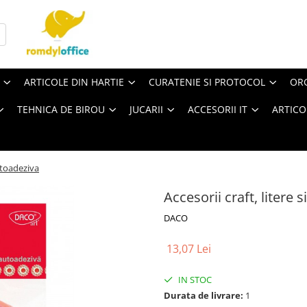
ARTICOLE DIN HARTIE
CURATENIE SI PROTOCOL
ORG
TEHNICA DE BIROU
JUCARII
ACCESORII IT
ARTICO
autoadeziva
Accesorii craft, litere 
DACO
13,07 Lei
IN STOC
Durata de livrare:
1