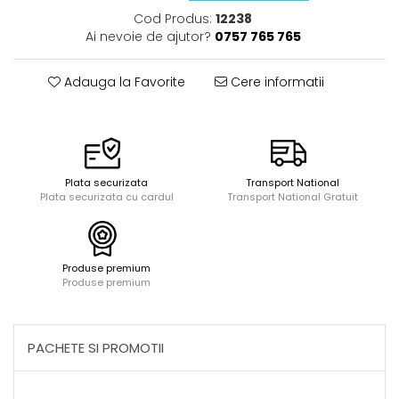
Acuarele, tempera, guase si
Seturi de bucatarie si curatenie
Cod Produs:
12238
pictura
Seturi de joaca doctor
Ai nevoie de ajutor?
0757 765 765
Carti si caiete de colorat 19%
Carti si caiete de colorat 5%
Adauga la Favorite
Cere informatii
Creative si craft_x000D_
Penare si Borsete
Rigle si Instrumente geometrie
Carti si caiete de colorat 11%
Plata securizata
Transport National
Plata securizata cu cardul
Transport National Gratuit
Carti si caiete de colorat 21%
Produse premium
Produse premium
PACHETE SI PROMOTII