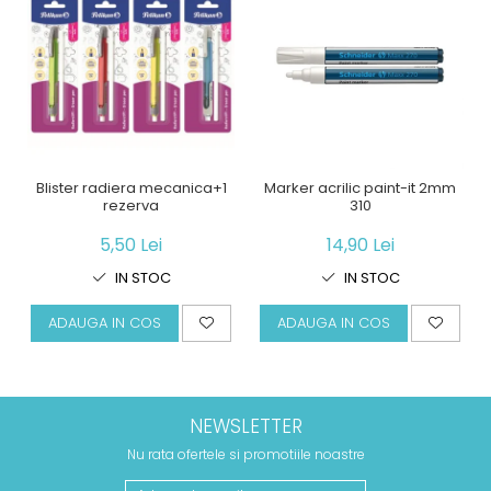
Blister radiera mecanica+1
Marker acrilic paint-it 2mm
rezerva
310
5,50 Lei
14,90 Lei
IN STOC
IN STOC
ADAUGA IN COS
ADAUGA IN COS
NEWSLETTER
Nu rata ofertele si promotiile noastre