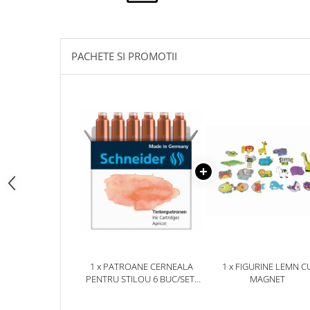
pictura
casute
Carti si caiete de colorat 19%
Seturi de bucatarie si curatenie
Carti si caiete de colorat 5%
Seturi de joaca doctor
PACHETE SI PROMOTII
Creative si craft_x000D_
Penare si Borsete
Rigle si Instrumente geometrie
Carti si caiete de colorat 11%
Carti si caiete de colorat 21%
1 x PATROANE CERNEALA
1 x FIGURINE LEMN C
PENTRU STILOU 6 BUC/SET,
MAGNET
APRICOT