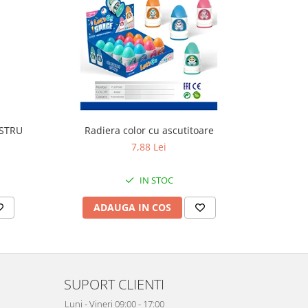
ASTRU
Radiera color cu ascutitoare
Stilou 
7,88 Lei
IN STOC
ADAUGA IN COS
AD
SUPORT CLIENTI
Luni - Vineri 09:00 - 17:00