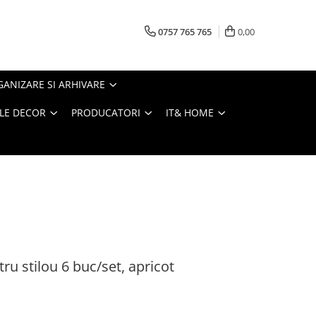
0757 765 765
0,00
ANIZARE SI ARHIVARE
LE DECOR
PRODUCATORI
IT& HOME
ru stilou 6 buc/set, apricot