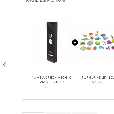
PACHETE SI PROMOTII
pictura
casute
Carti si caiete de colorat 19%
Seturi de bucatarie si curatenie
Carti si caiete de colorat 5%
Seturi de joaca doctor
Creative si craft_x000D_
Penare si Borsete
Rigle si Instrumente geometrie
Carti si caiete de colorat 11%
Carti si caiete de colorat 21%
1 x MINA CREION MECANIC,
1 x FIGURINE LEMN C
1.3MM, 2B, 12 BUC/SET
MAGNET