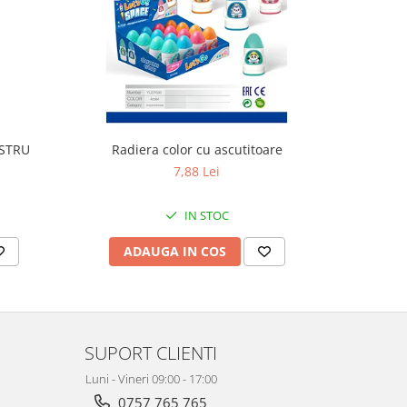
ASTRU
Radiera color cu ascutitoare
Stilou 
7,88 Lei
IN STOC
ADAUGA IN COS
AD
SUPORT CLIENTI
Luni - Vineri 09:00 - 17:00
0757 765 765