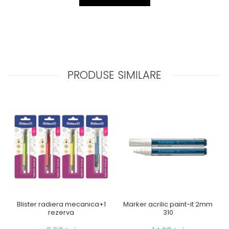
PRODUSE SIMILARE
Blister radiera mecanica+1
Marker acrilic paint-it 2mm
rezerva
310