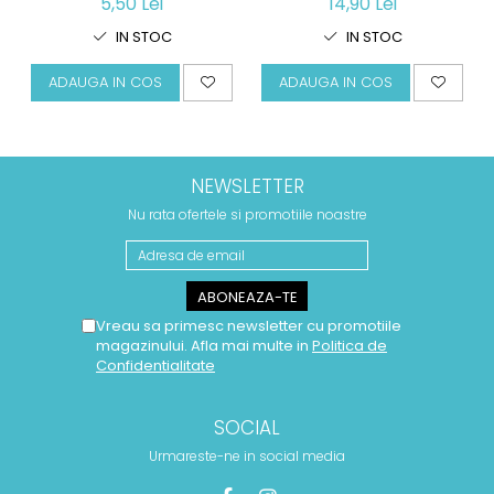
5,50 Lei
14,90 Lei
IN STOC
IN STOC
ADAUGA IN COS
ADAUGA IN COS
NEWSLETTER
Nu rata ofertele si promotiile noastre
Vreau sa primesc newsletter cu promotiile
magazinului. Afla mai multe in
Politica de
Confidentialitate
SOCIAL
Urmareste-ne in social media