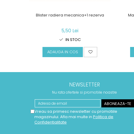
Blister radiera mecanica+1 rezerva
Mar
5,50 Lei
IN STOC
ADAUGA IN COS
NEWSLETTER
Nu rata ofertele si promotiile noastre
Vreau sa primesc newsletter cu promotiile
magazinului. Afla mai multe in
Politica de
Confidentialitate