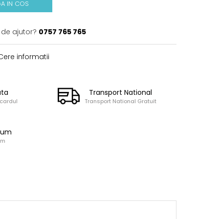
A IN COS
 de ajutor?
0757 765 765
ere informatii
ata
Transport National
 cardul
Transport National Gratuit
ium
um