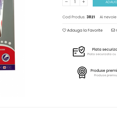
ADAUG
Cod Produs:
3821
Ai nevoie
Adauga la Favorite
C
Plata securiz
Plata securizata cu
Produse prem
Produse premi