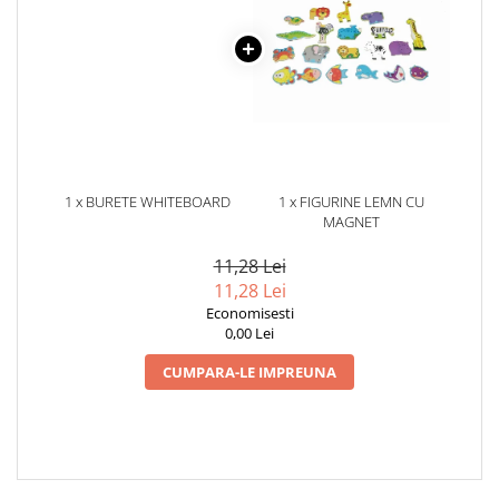
pictura
casute
Carti si caiete de colorat 19%
Seturi de bucatarie si curatenie
Carti si caiete de colorat 5%
Seturi de joaca doctor
Creative si craft_x000D_
Penare si Borsete
Rigle si Instrumente geometrie
1 x BURETE WHITEBOARD
1 x FIGURINE LEMN CU
Carti si caiete de colorat 11%
MAGNET
Carti si caiete de colorat 21%
11,28 Lei
11,28 Lei
Economisesti
0,00 Lei
CUMPARA-LE IMPREUNA