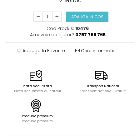
IN STOC
Acuarele, tempera, guase si
Seturi de bucatarie si curatenie
pictura
Seturi de joaca doctor
Carti si caiete de colorat 19%
ADAUGA IN COS
Carti si caiete de colorat 5%
Cod Produs:
10476
Creative si craft_x000D_
Ai nevoie de ajutor?
0757 765 765
Penare si Borsete
Adauga la Favorite
Cere informatii
Rigle si Instrumente geometrie
Carti si caiete de colorat 11%
Carti si caiete de colorat 21%
Plata securizata
Transport National
Plata securizata cu cardul
Transport National Gratuit
Produse premium
Produse premium