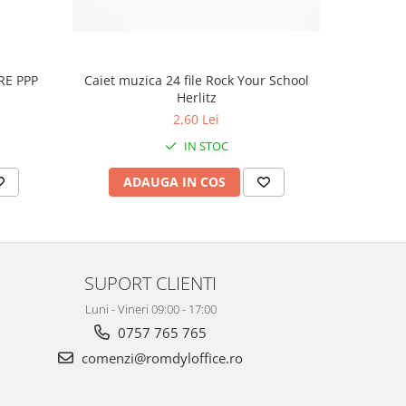
RE PPP
Caiet muzica 24 file Rock Your School
Blis
Herlitz
2,60 Lei
IN STOC
ADAUGA IN COS
AD
SUPORT CLIENTI
Luni - Vineri 09:00 - 17:00
0757 765 765
comenzi@romdyloffice.ro