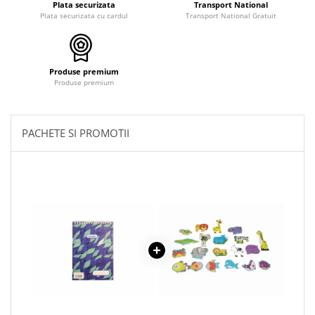
pictura
Plata securizata
Transport National
casute
Plata securizata cu cardul
Transport National Gratuit
Carti si caiete de colorat 19%
Seturi de bucatarie si curatenie
Carti si caiete de colorat 5%
Seturi de joaca doctor
Creative si craft_x000D_
Produse premium
Produse premium
Penare si Borsete
Rigle si Instrumente geometrie
PACHETE SI PROMOTII
Carti si caiete de colorat 11%
Carti si caiete de colorat 21%